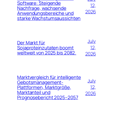
Software: Steigende
12,
Nachfrage, wachsende
2026
Anwendungsbereiche und
starke Wachstumsaussichten
July
Der Markt für
12,
Sojaproteinzutaten boomt
weltweit von 2025 bis 2082.
2026
Marktvergleich für intelligente
July
Gebotsmanagement-
12,
Plattformen, Marktgröße,
Marktanteil und
2026
Prognosebericht 2025–2057