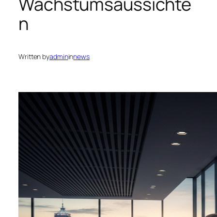
Wachstumsaussichte
n
Written by
admin
in
news