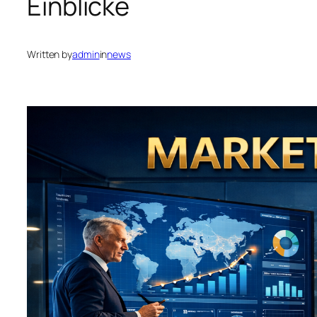
Einblicke
Written by
admin
in
news