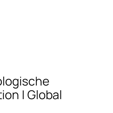
ologische
on | Global