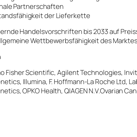
ale Partnerschaften
tandsfähigkeit der Lieferkette
dernde Handelsvorschriften bis 2033 auf Prei
allgemeine Wettbewerbsfähigkeit des Markte
n
Fisher Scientific, Agilent Technologies, Invi
tics, Illumina, F. Hoffmann-La Roche Ltd, L
netics, OPKO Health, QIAGEN N.V.Ovarian Can