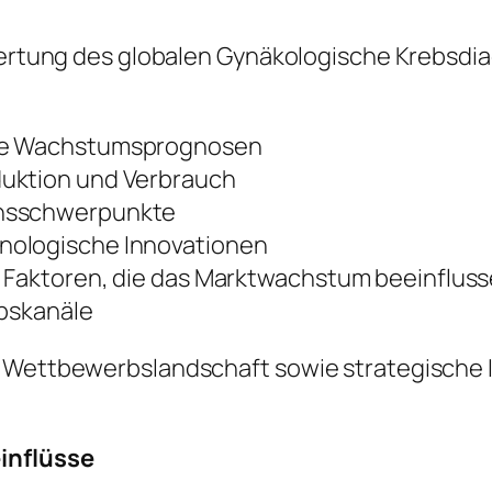
ewertung des globalen Gynäkologische Krebsdi
ige Wachstumsprognosen
duktion und Verbrauch
onsschwerpunkte
nologische Innovationen
e Faktoren, die das Marktwachstum beeinflus
ebskanäle
e Wettbewerbslandschaft sowie strategische I
einflüsse