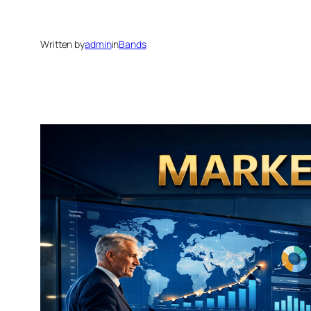
Written by
admin
in
Bands