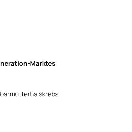
eneration-Marktes
ebärmutterhalskrebs