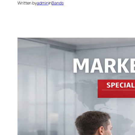
Written by
admin
in
Bands