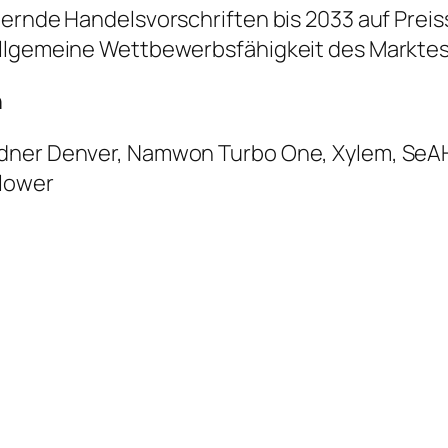
dernde Handelsvorschriften bis 2033 auf Prei
allgemeine Wettbewerbsfähigkeit des Markte
n
rdner Denver, Namwon Turbo One, Xylem, SeAH
Blower