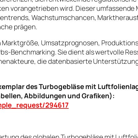
en vorangetrieben wird. Dieser umfassende M
nchentrends, Wachstumschancen, Marktheraus
nche prägen.
ke in Marktgröße, Umsatzprognosen, Produktion
-Benchmarking. Sie dient als wertvolle Resso
henakteure, die datenbasierte Unterstützung
xemplar des Turbogebläse mit Luftfolienl
Tabellen, Abbildungen und Grafiken):
mple_request/294617
ewertung des globalen Turbogebläse mit Luftfo