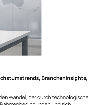
achstumstrends, Brancheninsights,
nden Wandel, der durch technologische
he Rahmenbedingungen und sich