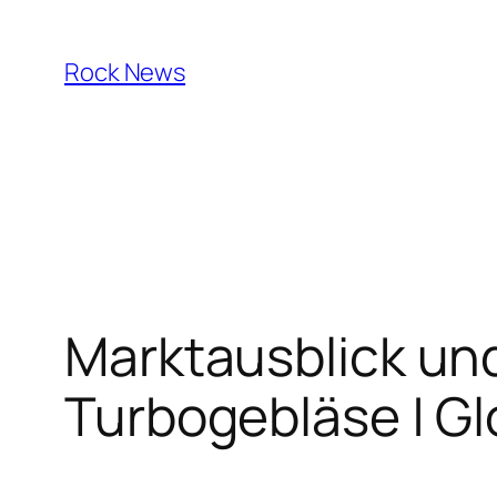
Skip
to
Rock News
content
Marktausblick und
Turbogebläse | Gl