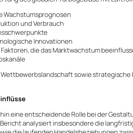
ige Wachstumsprognosen
duktion und Verbrauch
onsschwerpunkte
nologische Innovationen
e Faktoren, die das Marktwachstum beeinflus
ebskanäle
e Wettbewerbslandschaft sowie strategische I
einflüsse
rhin eine entscheidende Rolle bei der Gestalt
r Bericht analysiert insbesondere die langfri
owie die laufenden Handelsbeziehungen zwis