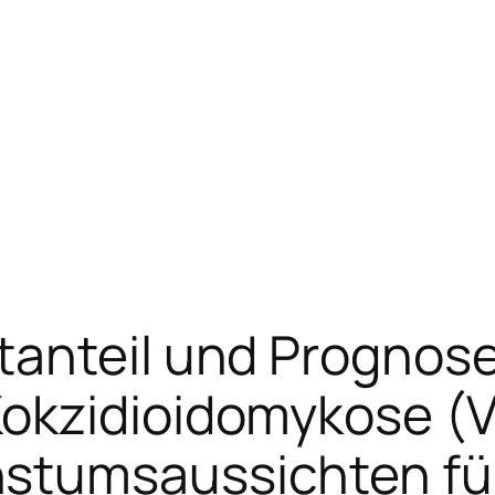
anteil und Prognose 
okzidioidomykose (Va
stumsaussichten fü