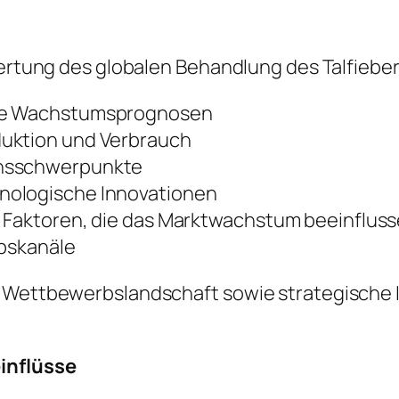
ewertung des globalen Behandlung des Talfieb
ige Wachstumsprognosen
duktion und Verbrauch
onsschwerpunkte
nologische Innovationen
e Faktoren, die das Marktwachstum beeinflus
ebskanäle
e Wettbewerbslandschaft sowie strategische I
einflüsse