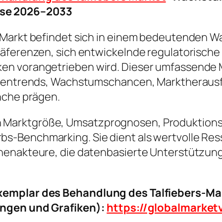
se 2026–2033
-Markt befindet sich in einem bedeutenden W
präferenzen, sich entwickelnde regulatorisc
en vorangetrieben wird. Dieser umfassende M
nchentrends, Wachstumschancen, Marktheraus
nche prägen.
ke in Marktgröße, Umsatzprognosen, Produktion
-Benchmarking. Sie dient als wertvolle Resso
henakteure, die datenbasierte Unterstützung
xemplar des Behandlung des Talfiebers-Mar
ungen und Grafiken):
https://globalmarke