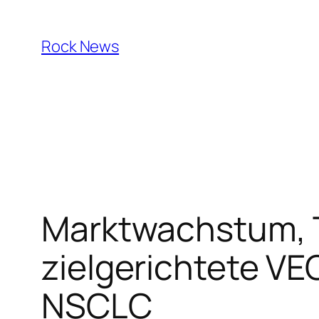
Skip
to
Rock News
content
Marktwachstum, T
zielgerichtete VE
NSCLC