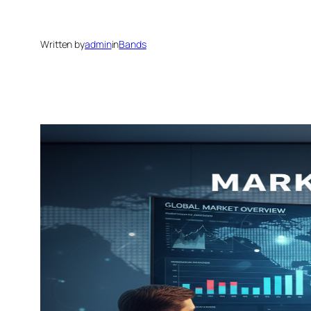
Written by
admin
in
Bands