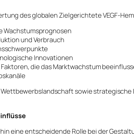
Bewertung des globalen Zielgerichtete VEGF-H
ige Wachstumsprognosen
duktion und Verbrauch
onsschwerpunkte
nologische Innovationen
e Faktoren, die das Marktwachstum beeinflus
ebskanäle
e Wettbewerbslandschaft sowie strategische I
einflüsse
rhin eine entscheidende Rolle bei der Gestalt