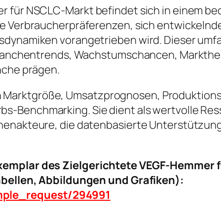
r für NSCLC-Markt befindet sich in einem b
rte Verbraucherpräferenzen, sich entwickel
lsdynamiken vorangetrieben wird. Dieser umf
r Branchentrends, Wachstumschancen, Markth
nche prägen.
ke in Marktgröße, Umsatzprognosen, Produktion
-Benchmarking. Sie dient als wertvolle Resso
henakteure, die datenbasierte Unterstützung
exemplar des Zielgerichtete VEGF-Hemmer 
Tabellen, Abbildungen und Grafiken):
mple_request/294991