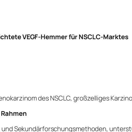
richtete VEGF-Hemmer für NSCLC-Marktes
enokarzinom des NSCLC, großzelliges Karzi
r Rahmen
- und Sekundärforschungsmethoden, unterstüt