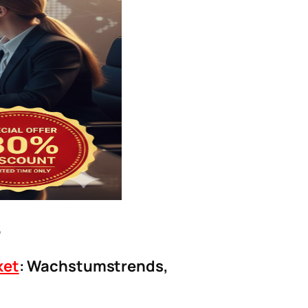
6
ket
: Wachstumstrends,