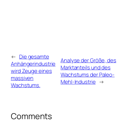
←
Die gesamte
Analyse der Größe, des
Anhängerindustrie
Marktanteils und des
wird Zeuge eines
Wachstums der Paleo-
massiven
Mehl-Industrie
→
Wachstums.
Comments