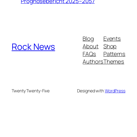
Prognosebericht 2025–2057
Blog
Events
Rock News
About
Shop
FAQs
Patterns
Authors
Themes
Twenty Twenty-Five
Designed with
WordPress