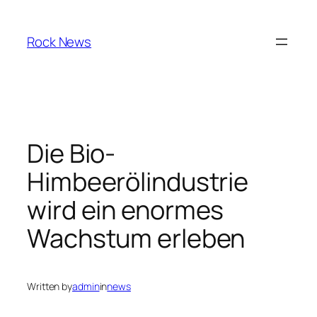
Skip
to
Rock News
content
Die Bio-
Himbeerölindustrie
wird ein enormes
Wachstum erleben
Written by
admin
in
news