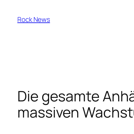
Skip
to
Rock News
content
Die gesamte Anhä
massiven Wachst