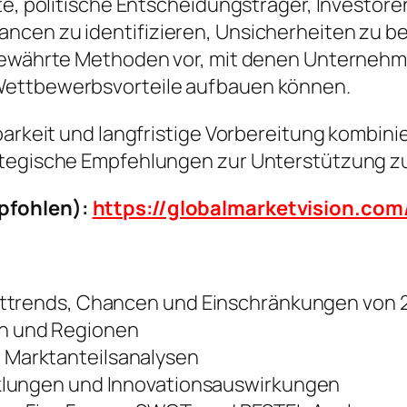
fte, politische Entscheidungsträger, Investo
ncen zu identifizieren, Unsicherheiten zu b
t bewährte Methoden vor, mit denen Unterneh
Wettbewerbsvorteile aufbauen können.
arkeit und langfristige Vorbereitung kombinier
ategische Empfehlungen zur Unterstützung z
pfohlen):
https://globalmarketvision.co
ttrends, Chancen und Einschränkungen von 2
n und Regionen
Marktanteilsanalysen
klungen und Innovationsauswirkungen