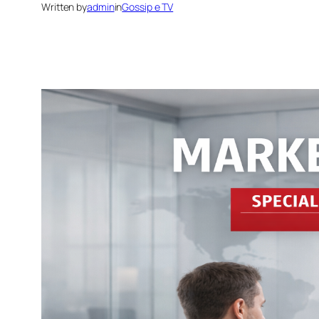
Written by
admin
in
Gossip e TV