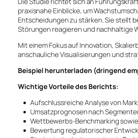
Die Studie richtet sich an Führungskrä
praxisnahe Einblicke, um Wachstumscha
Entscheidungen zu stärken. Sie stell
Störungen reagieren und nachhaltige 
Mit einem Fokus auf Innovation, Skalierb
anschauliche Visualisierungen und str
Beispiel herunterladen (dringend em
Wichtige Vorteile des Berichts:
Aufschlussreiche Analyse von Mark
Umsatzprognosen nach Segmente
Wettbewerbs-Benchmarking sowie 
Bewertung regulatorischer Entwic