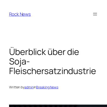
Skip
to
Rock News
content
Überblick über die
Soja-
Fleischersatzindustrie
Written by
admin
in
Breaking News