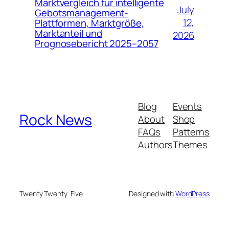
Marktvergleich für intelligente
July
Gebotsmanagement-
12,
Plattformen, Marktgröße,
Marktanteil und
2026
Prognosebericht 2025–2057
Blog
Events
Rock News
About
Shop
FAQs
Patterns
Authors
Themes
Twenty Twenty-Five
Designed with
WordPress