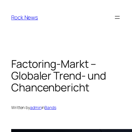
Skip
to
Rock News
content
Factoring-Markt –
Globaler Trend- und
Chancenbericht
Written by
admin
in
Bands