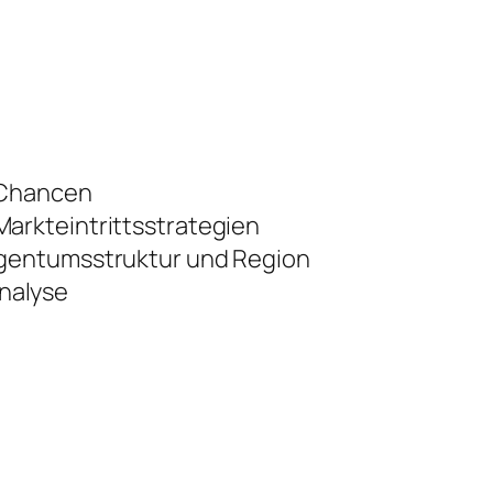
 Chancen
arkteintrittsstrategien
igentumsstruktur und Region
nalyse