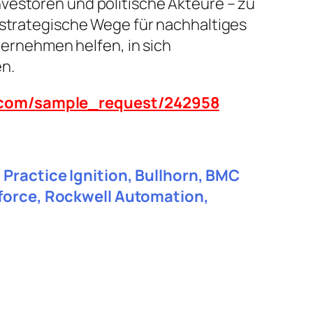
vestoren und politische Akteure – zu
 strategische Wege für nachhaltiges
rnehmen helfen, in sich
n.
n.com/sample_request/242958
Practice Ignition, Bullhorn, BMC
sforce, Rockwell Automation,