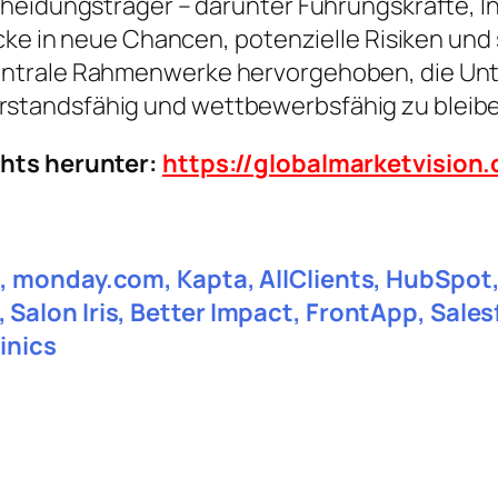
heidungsträger – darunter Führungskräfte, In
icke in neue Chancen, potenzielle Risiken und
ntrale Rahmenwerke hervorgehoben, die Unte
standsfähig und wettbewerbsfähig zu bleibe
chts herunter:
https://globalmarketvisio
, monday.com, Kapta, AllClients, HubSpot, 
Salon Iris, Better Impact, FrontApp, Sale
inics