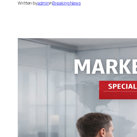
Written by
admin
in
Breaking News