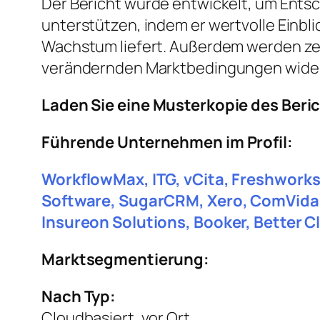
Der Bericht wurde entwickelt, um Entsc
unterstützen, indem er wertvolle Einbl
Wachstum liefert. Außerdem werden ze
verändernden Marktbedingungen wider
Laden Sie eine Musterkopie des Beri
Führende Unternehmen im Profil:
WorkflowMax, ITG, vCita, Freshworks
Software, SugarCRM, Xero, ComVida, 
Insureon Solutions, Booker, Better Cl
Marktsegmentierung:
Nach Typ:
Cloudbasiert, vor Ort