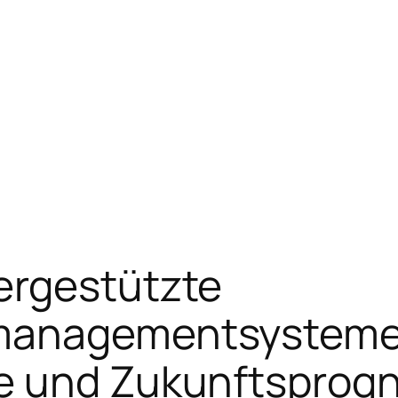
ergestützte
smanagementsysteme
e und Zukunftsprog