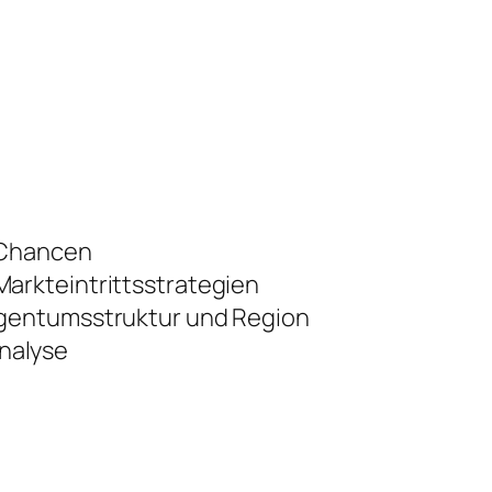
 Chancen
arkteintrittsstrategien
igentumsstruktur und Region
nalyse