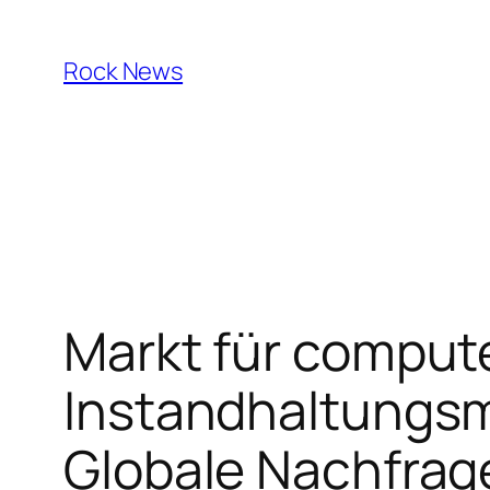
Skip
to
Rock News
content
Markt für comput
Instandhaltung
Globale Nachfrag