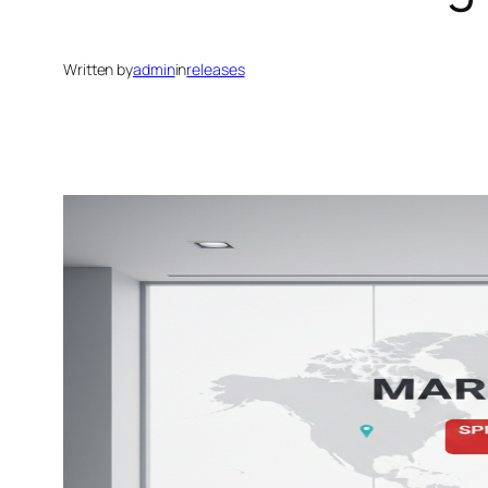
Written by
admin
in
releases