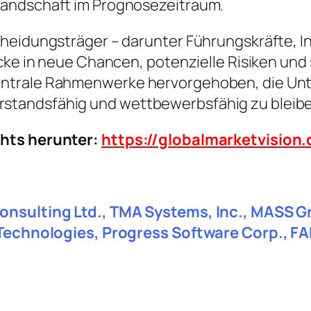
Landschaft im Prognosezeitraum.
heidungsträger – darunter Führungskräfte, In
icke in neue Chancen, potenzielle Risiken und
ntrale Rahmenwerke hervorgehoben, die Unte
standsfähig und wettbewerbsfähig zu bleibe
chts herunter:
https://globalmarketvisio
onsulting Ltd., TMA Systems, Inc., MASS Gr
y Technologies, Progress Software Corp., F