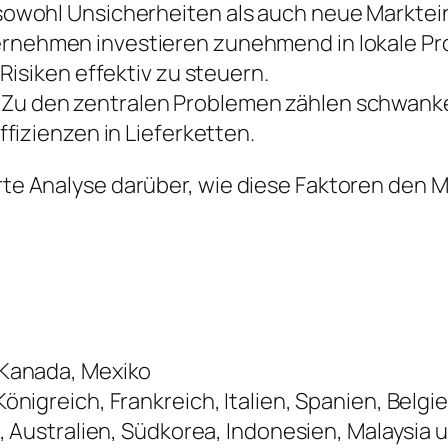
owohl Unsicherheiten als auch neue Marktein
rnehmen investieren zunehmend in lokale Prod
isiken effektiv zu steuern.
Zu den zentralen Problemen zählen schwank
fizienzen in Lieferketten.
ierte Analyse darüber, wie diese Faktoren de
 Kanada, Mexiko
önigreich, Frankreich, Italien, Spanien, Belg
, Australien, Südkorea, Indonesien, Malaysia