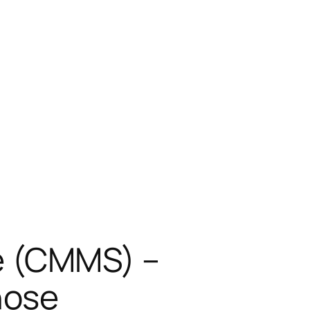
 (CMMS) –
nose