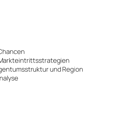
 Chancen
arkteintrittsstrategien
igentumsstruktur und Region
nalyse