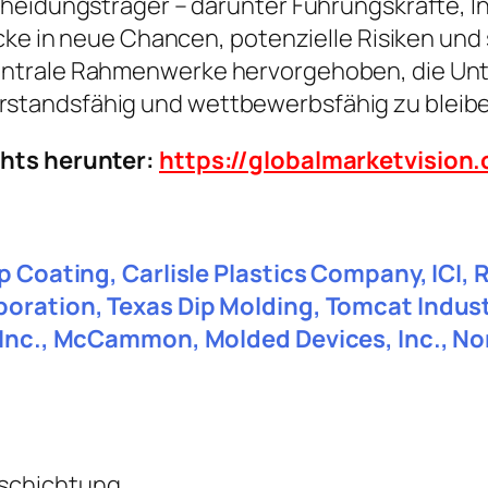
heidungsträger – darunter Führungskräfte, In
icke in neue Chancen, potenzielle Risiken und
ntrale Rahmenwerke hervorgehoben, die Unte
standsfähig und wettbewerbsfähig zu bleibe
chts herunter:
https://globalmarketvisio
ip Coating, Carlisle Plastics Company, ICI, 
poration, Texas Dip Molding, Tomcat Indust
 Inc., McCammon, Molded Devices, Inc., Nord
schichtung