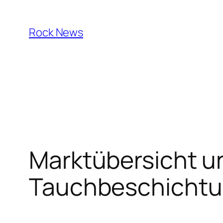
Skip
to
Rock News
content
Marktübersicht u
Tauchbeschichtun