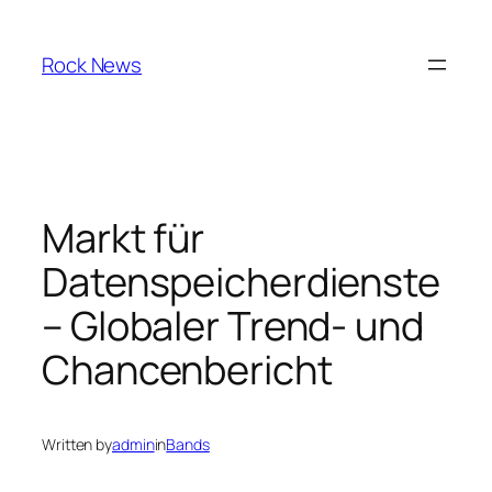
Skip
to
Rock News
content
Markt für
Datenspeicherdienste
– Globaler Trend- und
Chancenbericht
Written by
admin
in
Bands