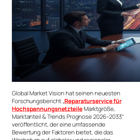
Global Market Vision hat seinen neuesten
Forschungsbericht „
Reparaturservice für
Hochspannungsnetzteile
Marktgröße,
Marktanteil & Trends Prognose 2026–2033“
veröffentlicht, der eine umfassende
Bewertung der Faktoren bietet, die das