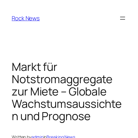
Skip
to
Rock News
content
Markt für
Notstromaggregate
zur Miete – Globale
Wachstumsaussichte
n und Prognose
Written by
admin
in
Breaking News