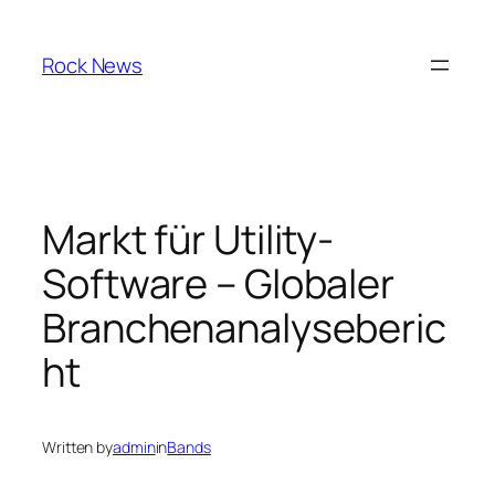
Skip
to
Rock News
content
Markt für Utility-
Software – Globaler
Branchenanalyseberic
ht
Written by
admin
in
Bands