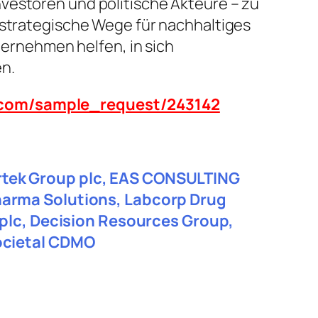
vestoren und politische Akteure – zu
 strategische Wege für nachhaltiges
rnehmen helfen, in sich
n.
n.com/sample_request/243142
tertek Group plc, EAS CONSULTING
harma Solutions, Labcorp Drug
 plc, Decision Resources Group,
ocietal CDMO