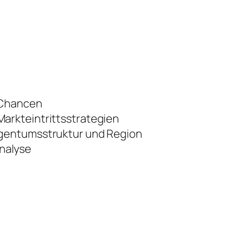
 Chancen
arkteintrittsstrategien
igentumsstruktur und Region
nalyse