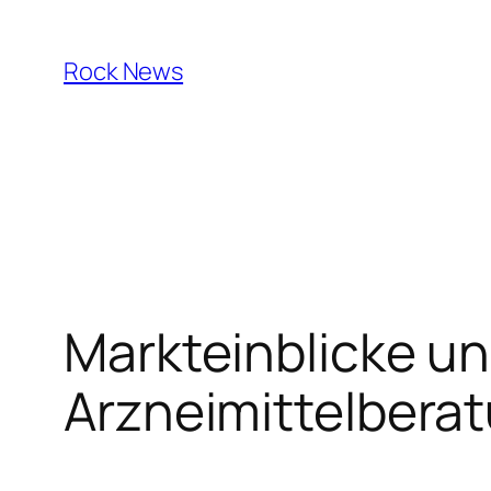
Skip
to
Rock News
content
Markteinblicke u
Arzneimittelbera