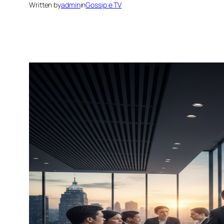
Written by
admin
in
Gossip e TV