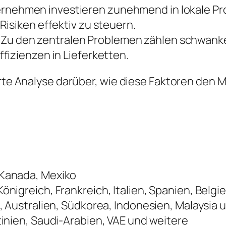
rnehmen investieren zunehmend in lokale Prod
isiken effektiv zu steuern.
Zu den zentralen Problemen zählen schwank
fizienzen in Lieferketten.
ierte Analyse darüber, wie diese Faktoren de
 Kanada, Mexiko
önigreich, Frankreich, Italien, Spanien, Belg
, Australien, Südkorea, Indonesien, Malaysia
tinien, Saudi-Arabien, VAE und weitere