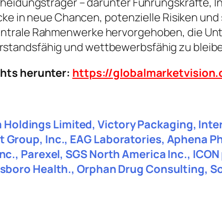
heidungsträger – darunter Führungskräfte, In
icke in neue Chancen, potenzielle Risiken und
ntrale Rahmenwerke hervorgehoben, die Unte
standsfähig und wettbewerbsfähig zu bleibe
chts herunter:
https://globalmarketvisio
ita Holdings Limited, Victory Packaging, In
Group, Inc., EAG Laboratories, Aphena P
c., Parexel, SGS North America Inc., ICON
sboro Health., Orphan Drug Consulting, S