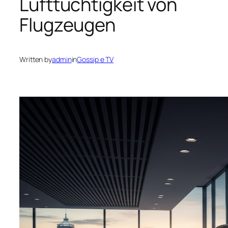
Lufttüchtigkeit von
Flugzeugen
Written by
admin
in
Gossip e TV