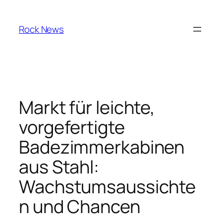
Skip
to
Rock News
content
Markt für leichte,
vorgefertigte
Badezimmerkabinen
aus Stahl:
Wachstumsaussichte
n und Chancen