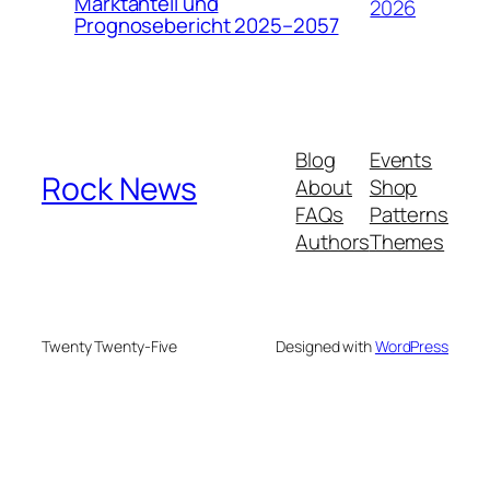
Marktanteil und
2026
Prognosebericht 2025–2057
Blog
Events
Rock News
About
Shop
FAQs
Patterns
Authors
Themes
Twenty Twenty-Five
Designed with
WordPress