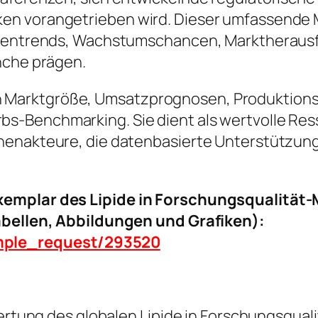
en vorangetrieben wird. Dieser umfassende M
nchentrends, Wachstumschancen, Marktheraus
nche prägen.
ke in Marktgröße, Umsatzprognosen, Produktion
-Benchmarking. Sie dient als wertvolle Resso
henakteure, die datenbasierte Unterstützung
xemplar des Lipide in Forschungsqualität
Tabellen, Abbildungen und Grafiken):
ample_request/293520
ewertung des globalen Lipide in Forschungsqua