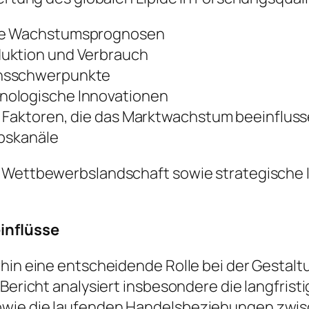
ige Wachstumsprognosen
duktion und Verbrauch
onsschwerpunkte
nologische Innovationen
e Faktoren, die das Marktwachstum beeinflus
ebskanäle
e Wettbewerbslandschaft sowie strategische I
einflüsse
rhin eine entscheidende Rolle bei der Gestalt
r Bericht analysiert insbesondere die langfri
owie die laufenden Handelsbeziehungen zwis