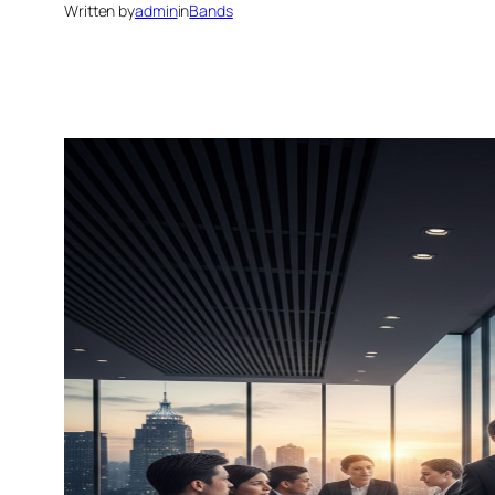
Written by
admin
in
Bands