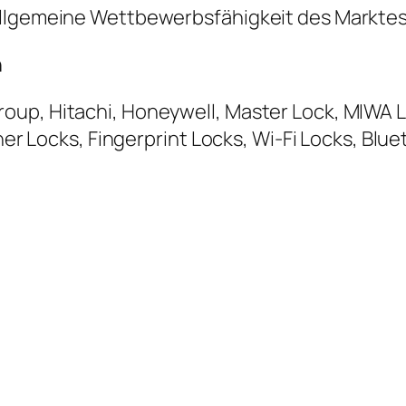
allgemeine Wettbewerbsfähigkeit des Markte
n
oup, Hitachi, Honeywell, Master Lock, MIWA 
pher Locks, Fingerprint Locks, Wi-Fi Locks, Bl