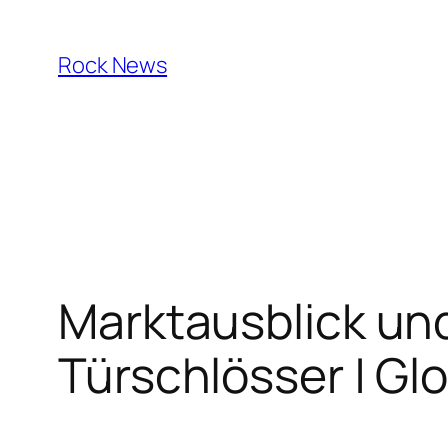
Skip
to
Rock News
content
Marktausblick und
Türschlösser | Gl