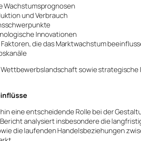
ige Wachstumsprognosen
duktion und Verbrauch
onsschwerpunkte
nologische Innovationen
e Faktoren, die das Marktwachstum beeinflus
ebskanäle
e Wettbewerbslandschaft sowie strategische I
einflüsse
rhin eine entscheidende Rolle bei der Gestalt
r Bericht analysiert insbesondere die langfri
owie die laufenden Handelsbeziehungen zwis
rkt.