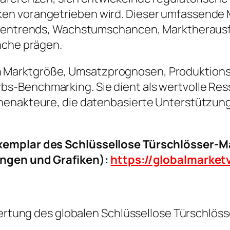
en vorangetrieben wird. Dieser umfassende M
nchentrends, Wachstumschancen, Marktheraus
nche prägen.
ke in Marktgröße, Umsatzprognosen, Produktion
-Benchmarking. Sie dient als wertvolle Resso
henakteure, die datenbasierte Unterstützung
xemplar des Schlüssellose Türschlösser-Ma
ungen und Grafiken):
https://globalmarke
ewertung des globalen Schlüssellose Türschlös