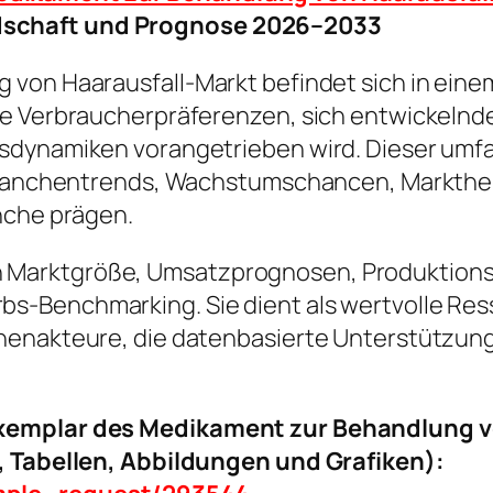
dschaft und Prognose 2026–2033
 von Haarausfall-Markt befindet sich in ein
rte Verbraucherpräferenzen, sich entwickel
lsdynamiken vorangetrieben wird. Dieser umf
r Branchentrends, Wachstumschancen, Markth
nche prägen.
ke in Marktgröße, Umsatzprognosen, Produktion
-Benchmarking. Sie dient als wertvolle Resso
henakteure, die datenbasierte Unterstützung
exemplar des Medikament zur Behandlung v
s, Tabellen, Abbildungen und Grafiken):