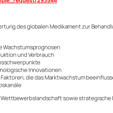
ample_request/293544
Bewertung des globalen Medikament zur Behand
ige Wachstumsprognosen
duktion und Verbrauch
onsschwerpunkte
nologische Innovationen
e Faktoren, die das Marktwachstum beeinflus
ebskanäle
e Wettbewerbslandschaft sowie strategische I