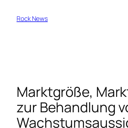
Skip
to
Rock News
content
Marktgröße, Mark
zur Behandlung v
Wachstumsaussich