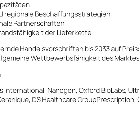
apazitäten
nd regionale Beschaffungsstrategien
ale Partnerschaften
tandsfähigkeit der Lieferkette
dernde Handelsvorschriften bis 2033 auf Prei
allgemeine Wettbewerbsfähigkeit des Markte
n
International, Nanogen, Oxford BioLabs, Ultr
 Keranique, DS Healthcare GroupPrescription,