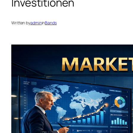
Investitionen
Written by
admin
in
Bands