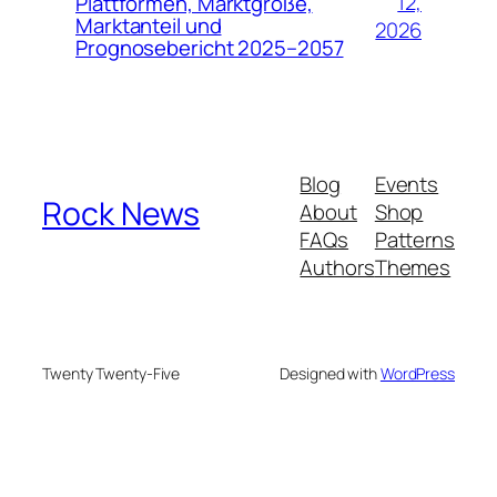
12,
Plattformen, Marktgröße,
Marktanteil und
2026
Prognosebericht 2025–2057
Blog
Events
Rock News
About
Shop
FAQs
Patterns
Authors
Themes
Twenty Twenty-Five
Designed with
WordPress