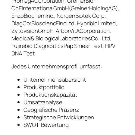
PromegACorporation, GreinerBio-
OnEInternationalGmbH(GreinerHoldingAG),
EnzoBiochemInc., NorgenBiotek Corp.,
DiagCorBiosciencEIncLtd, HybribioLimited,
ZytovisionGmbH, ArborVitACorporation,
Medical& BiologicalLaboratoriesCo., Ltd,
Fujirebio DiagnosticsPap Smear Test, HPV
DNA Test
Jedes Unternehmensprofil umfasst:
Unternehmensübersicht
Produktportfolio
Produktionskapazität
Umsatzanalyse
Geografische Präsenz
Strategische Entwicklungen
SWOT-Bewertung