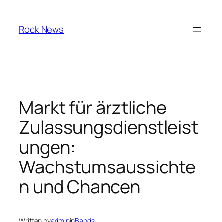
Skip
to
Rock News
content
Markt für ärztliche
Zulassungsdienstleist
ungen:
Wachstumsaussichte
n und Chancen
Written by
admin
in
Bands