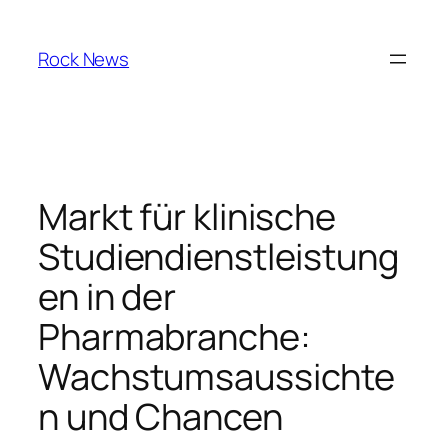
Skip
to
Rock News
content
Markt für klinische
Studiendienstleistung
en in der
Pharmabranche:
Wachstumsaussichte
n und Chancen