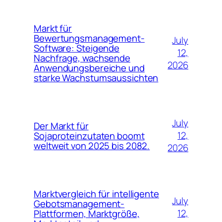
Markt für
Bewertungsmanagement-
July
Software: Steigende
12,
Nachfrage, wachsende
2026
Anwendungsbereiche und
starke Wachstumsaussichten
July
Der Markt für
12,
Sojaproteinzutaten boomt
weltweit von 2025 bis 2082.
2026
Marktvergleich für intelligente
July
Gebotsmanagement-
12,
Plattformen, Marktgröße,