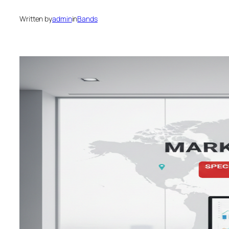
Written by
admin
in
Bands