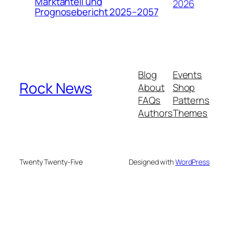
Marktanteil und
2026
Prognosebericht 2025–2057
Blog
Events
Rock News
About
Shop
FAQs
Patterns
Authors
Themes
Twenty Twenty-Five
Designed with
WordPress