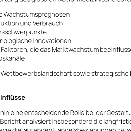
ige Wachstumsprognosen
duktion und Verbrauch
onsschwerpunkte
nologische Innovationen
e Faktoren, die das Marktwachstum beeinflus
ebskanäle
e Wettbewerbslandschaft sowie strategische I
einflüsse
rhin eine entscheidende Rolle bei der Gestalt
r Bericht analysiert insbesondere die langfri
owie die laufenden Handelsbeziehungen zwis