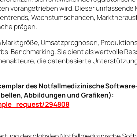
en vorangetrieben wird. Dieser umfassende M
nchentrends, Wachstumschancen, Marktheraus
nche prägen.
ke in Marktgröße, Umsatzprognosen, Produktion
-Benchmarking. Sie dient als wertvolle Resso
henakteure, die datenbasierte Unterstützung
exemplar des Notfallmedizinische Software
Tabellen, Abbildungen und Grafiken):
ample_request/294808
ewertung des globalen Notfallmedizinische So