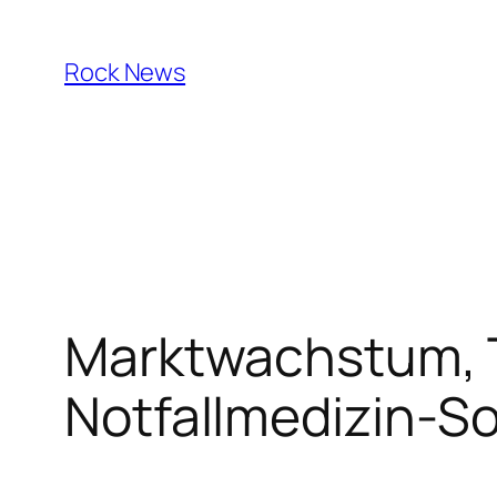
Skip
to
Rock News
content
Marktwachstum, T
Notfallmedizin-S