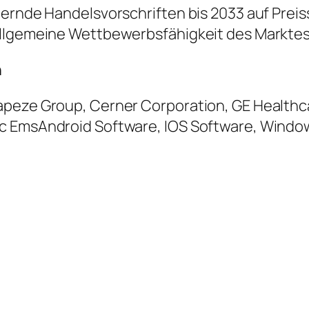
dernde Handelsvorschriften bis 2033 auf Prei
allgemeine Wettbewerbsfähigkeit des Markte
n
rapeze Group, Cerner Corporation, GE Healt
ic EmsAndroid Software, IOS Software, Windo