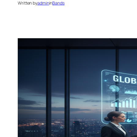
Written by
admin
in
Bands