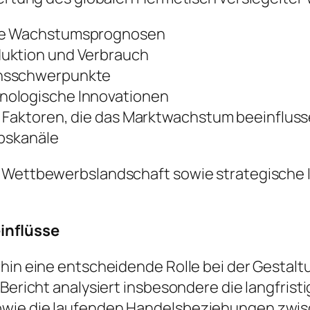
ige Wachstumsprognosen
duktion und Verbrauch
onsschwerpunkte
nologische Innovationen
e Faktoren, die das Marktwachstum beeinflus
ebskanäle
e Wettbewerbslandschaft sowie strategische I
einflüsse
rhin eine entscheidende Rolle bei der Gestalt
r Bericht analysiert insbesondere die langfri
owie die laufenden Handelsbeziehungen zwis