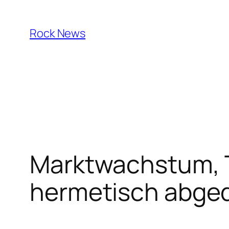
Skip
to
Rock News
content
Marktwachstum, T
hermetisch abged