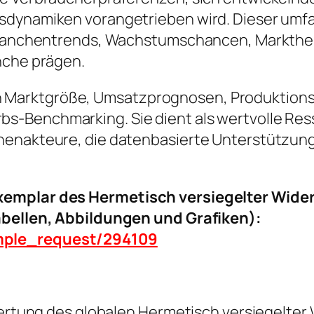
lsdynamiken vorangetrieben wird. Dieser umf
r Branchentrends, Wachstumschancen, Markth
nche prägen.
ke in Marktgröße, Umsatzprognosen, Produktion
-Benchmarking. Sie dient als wertvolle Resso
henakteure, die datenbasierte Unterstützung
exemplar des Hermetisch versiegelter Wid
Tabellen, Abbildungen und Grafiken):
ample_request/294109
ewertung des globalen Hermetisch versiegelte