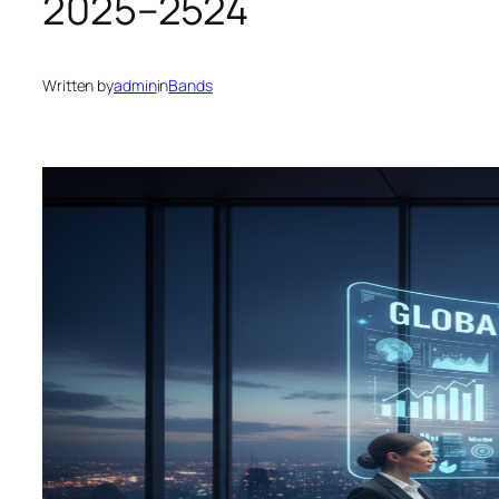
2025–2524
Written by
admin
in
Bands